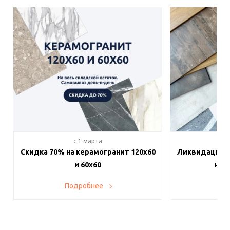
c 1 марта
c 
Скидка 70% на керамогранит 120х60
Ликвидация п
и 60х60
на в
Подробнее
По