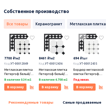
Собственное производство
Все товары
Керамогранит
Метлахская плитка
7700
8461
694
Код
УТ-00012849
Код
УТ-00012436
Код
УТ-00012435
Метлахская плитка
Метлахская плитка
Бордюр метлахской
Петергоф белый/
Петергоф белый/
плитки Петергоф
черный (001/013)
черный (001/013)
белый/черный
В наличии 0.34 м2
В наличии 6.708 м2
Под заказ.
29,2х29,2, Keramark
29,4х29,4, Keramark
(001/013) 30,9х15,8,
(Керамарк)
(Керамарк)
Keramark (Керамарк)
В корзину
В корзину
В корзину
Рекомендуемые товары
Самые продаваемые т