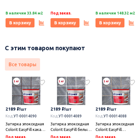
легкое
60х120 легкое
легкое
лаппатирование LLR,
лаппатирование LLR,
лаппатирование LLR,
В наличии 33.84 м2
Под заказ.
В наличии 148.32 м2
Idalgo (Идальго)
Idalgo (Идальго)
Idalgo (Идальго)
В корзину
В корзину
В корзину
С этим товаром покупают
Все товары
2189
2189
2189
Код
УТ-00014090
Код
УТ-00014089
Код
УТ-00014088
Затирка эпоксидная
Затирка эпоксидная
Затирка эпоксидная
Colorit EasyFill какао 1
Colorit EasyFill белый
Colorit EasyFill
кг, Плитонит
1 кг, Плитонит
бежевый 1 кг,
Под заказ.
Под заказ.
Под заказ.