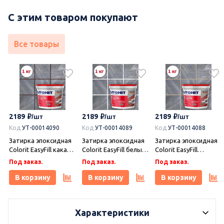
С этим товаром покупают
Все товары
2189
2189
2189
Код
УТ-00014090
Код
УТ-00014089
Код
УТ-00014088
Затирка эпоксидная
Затирка эпоксидная
Затирка эпоксидная
Colorit EasyFill какао 1
Colorit EasyFill белый
Colorit EasyFill
кг, Плитонит
1 кг, Плитонит
бежевый 1 кг,
Под заказ.
Под заказ.
Под заказ.
Плитонит
В корзину
В корзину
В корзину
Характеристики