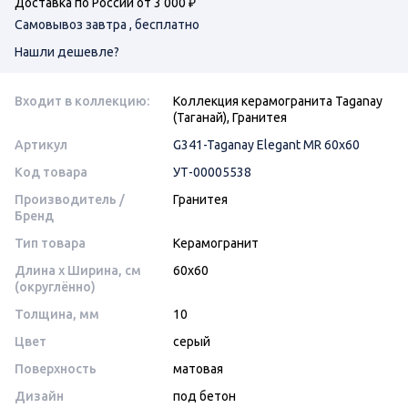
Доставка по России от 3 000 ₽
Самовывоз завтра , бесплатно
Нашли дешевле?
Входит в коллекцию:
Коллекция керамогранита Taganay
(Таганай), Гранитея
Артикул
G341-Taganay Elegant MR 60х60
Код товара
УТ-00005538
Производитель /
Гранитея
Бренд
Тип товара
Керамогранит
Длина x Ширина, см
60x60
(округлённо)
Толщина, мм
10
Цвет
серый
Поверхность
матовая
Дизайн
под бетон