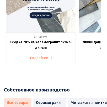
c 1 марта
c 
Скидка 70% на керамогранит 120х60
Ликвидация п
и 60х60
на в
Подробнее
По
Собственное производство
Все товары
Керамогранит
Метлахская плитка