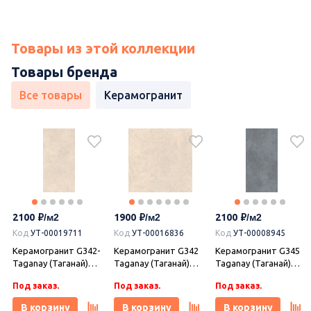
Товары из этой коллекции
Товары бренда
Все товары
Керамогранит
2100
1900
2100
Код
УТ-00019711
Код
УТ-00016836
Код
УТ-00008945
Керамогранит G342-
Керамогранит G342
Керамогранит G345
Taganay (Таганай)
Taganay (Таганай)
Taganay (Таганай)
Beige 120х60
Beige 60х60 матовый,
Black 120х60
Под заказ.
Под заказ.
Под заказ.
матовый, Гранитея
Гранитея
матовый, Гранитея
В корзину
В корзину
В корзину