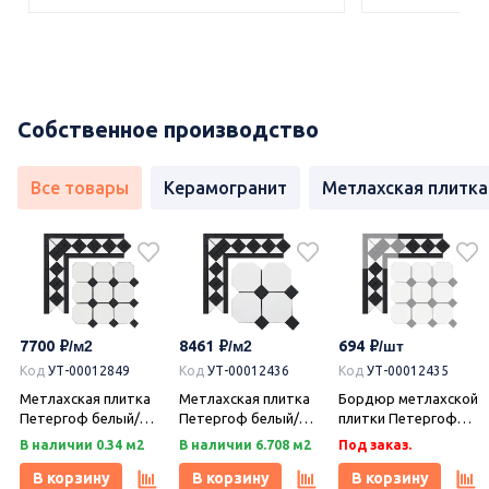
Собственное производство
Все товары
Керамогранит
Метлахская плитка
7700
8461
694
Код
УТ-00012849
Код
УТ-00012436
Код
УТ-00012435
Метлахская плитка
Метлахская плитка
Бордюр метлахской
Петергоф белый/
Петергоф белый/
плитки Петергоф
черный (001/013)
черный (001/013)
белый/черный
В наличии 0.34 м2
В наличии 6.708 м2
Под заказ.
29,2х29,2, Keramark
29,4х29,4, Keramark
(001/013) 30,9х15,8,
(Керамарк)
(Керамарк)
Keramark (Керамарк)
В корзину
В корзину
В корзину