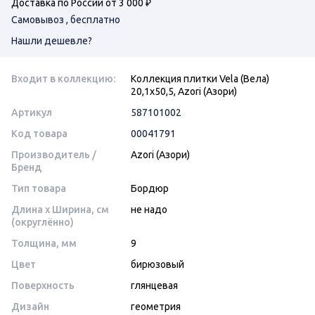
Доставка по России от 3 000 ₽
Самовывоз , бесплатно
Нашли дешевле?
Входит в коллекцию:
Коллекция плитки Vela (Вела)
20,1х50,5, Azori (Азори)
Артикул
587101002
Код товара
00041791
Производитель /
Azori (Азори)
Бренд
Тип товара
Бордюр
Длина x Ширина, см
не надо
(округлённо)
Толщина, мм
9
Цвет
бирюзовый
Поверхность
глянцевая
Дизайн
геометрия