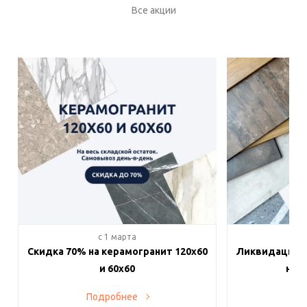
Все акции
c 1 марта
c 
Скидка 70% на керамогранит 120х60
Ликвидация п
и 60х60
на в
Подробнее
По