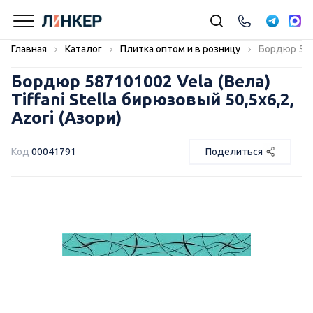
Главная
Каталог
Плитка оптом и в розницу
Бордюр 5871
Бордюр 587101002 Vela (Вела)
Tiffani Stella бирюзовый 50,5х6,2,
Azori (Азори)
Код
00041791
Поделиться