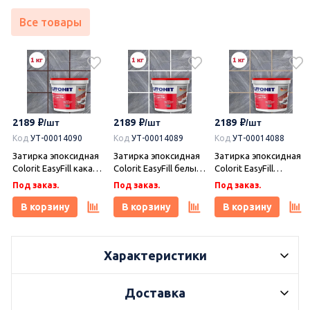
Все товары
2189
2189
2189
Код
УТ-00014090
Код
УТ-00014089
Код
УТ-00014088
Затирка эпоксидная
Затирка эпоксидная
Затирка эпоксидная
Colorit EasyFill какао 1
Colorit EasyFill белый
Colorit EasyFill
кг, Плитонит
1 кг, Плитонит
бежевый 1 кг,
Под заказ.
Под заказ.
Под заказ.
Плитонит
В корзину
В корзину
В корзину
Характеристики
Доставка