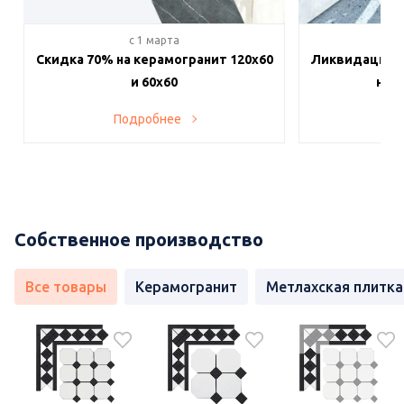
c 1 марта
c 
Скидка 70% на керамогранит 120х60
Ликвидация п
и 60х60
на в
Подробнее
По
Собственное производство
Все товары
Керамогранит
Метлахская плитка